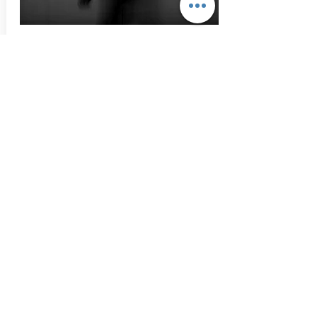
Edição 34
CONSUMIDOR ÚNICO E
INDIVIDUAL
Novos mecanismos de atuação
emergiram, e contribuíram para a
definição de um “marketing à medida”. As
plataformas são desenhadas e baseiam-
se numa performance ajustada a perfis de
utilizador, uma vez que o algoritmo está
arquitetado para entender as intenções de
procura e prever comportamentos.