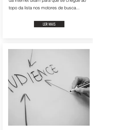
da internet ditam para que se chegue ao
topo da lista nos motores de busca...