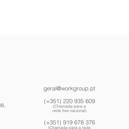
geral@workgroup.pt
(+351) 220 935 609
08,
(Chamada para a
red
e fixa nacional)
,
(+351) 919 678 376
(Chamada para a rede